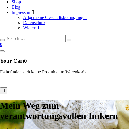
Shop
Blog
Impressum
Allgemeine Geschäftsbedingungen
Datenschutz
Widerruf
Search
Search
for:
0
Your Cart
0
Es befinden sich keine Produkte im Warenkorb.
Mein Weg zum
verantwortungsvollen Imkern