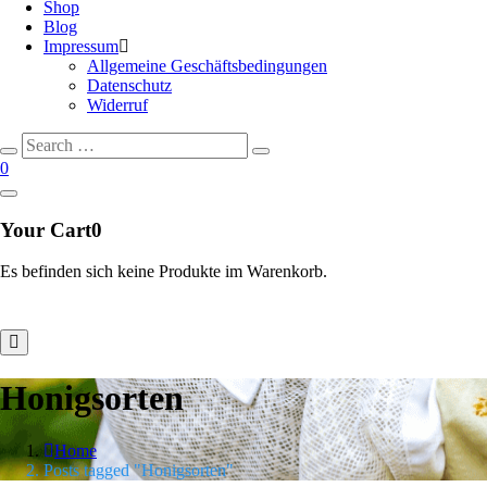
Shop
Blog
Impressum
Allgemeine Geschäftsbedingungen
Datenschutz
Widerruf
Search
Search
for:
0
Your Cart
0
Es befinden sich keine Produkte im Warenkorb.
Honigsorten
Home
Posts tagged "Honigsorten"