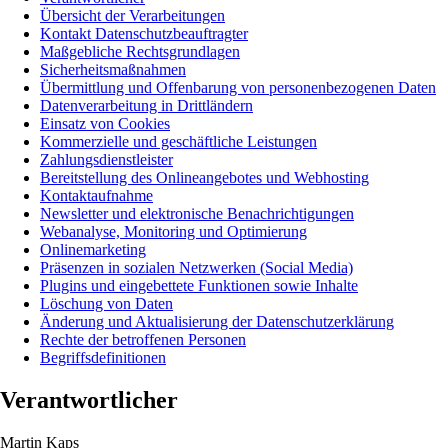
Übersicht der Verarbeitungen
Kontakt Datenschutzbeauftragter
Maßgebliche Rechtsgrundlagen
Sicherheitsmaßnahmen
Übermittlung und Offenbarung von personenbezogenen Daten
Datenverarbeitung in Drittländern
Einsatz von Cookies
Kommerzielle und geschäftliche Leistungen
Zahlungsdienstleister
Bereitstellung des Onlineangebotes und Webhosting
Kontaktaufnahme
Newsletter und elektronische Benachrichtigungen
Webanalyse, Monitoring und Optimierung
Onlinemarketing
Präsenzen in sozialen Netzwerken (Social Media)
Plugins und eingebettete Funktionen sowie Inhalte
Löschung von Daten
Änderung und Aktualisierung der Datenschutzerklärung
Rechte der betroffenen Personen
Begriffsdefinitionen
Verantwortlicher
Martin Kaps