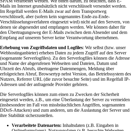
SPAM verarbeitet werden. Wir bitten darum, zu beachten, dass E-
Mails im Internet grundsätzlich nicht verschlüsselt versendet werden.
Im Regelfall werden E-Mails zwar auf dem Transportweg
verschlüsselt, aber (sofern kein sogenanntes Ende-zu-Ende-
Verschlüsselungsverfahren eingesetzt wird) nicht auf den Servern, von
denen sie abgesendet und empfangen werden. Wir können daher für
den Übertragungsweg der E-Mails zwischen dem Absender und dem
Empfang auf unserem Server keine Verantwortung übernehmen.
Erhebung von Zugriffsdaten und Logfiles
: Wir selbst (bzw. unser
Webhostinganbieter) erheben Daten zu jedem Zugriff auf den Server
(sogenannte Serverlogfiles). Zu den Serverlogfiles können die Adresse
und Name der abgerufenen Webseiten und Dateien, Datum und
Uhrzeit des Abrufs, übertragene Datenmengen, Meldung über
erfolgreichen Abruf, Browsertyp nebst Version, das Betriebssystem des
Nutzers, Referrer URL (die zuvor besuchte Seite) und im Regelfall IP-
Adressen und der anfragende Provider gehören.
Die Serverlogfiles können zum einen zu Zwecken der Sicherheit
eingesetzt werden, z.B., um eine Überlastung der Server zu vermeiden
(insbesondere im Fall von missbräuchlichen Angriffen, sogenannten
DDoS-Attacken) und zum anderen, um die Auslastung der Server und
ihre Stabilität sicherzustellen.
Verarbeitete Datenarten:
Inhaltsdaten (z.B. Eingaben in
Onlineformularen), Nutzungsdaten (z.B. besuchte Webseiten,