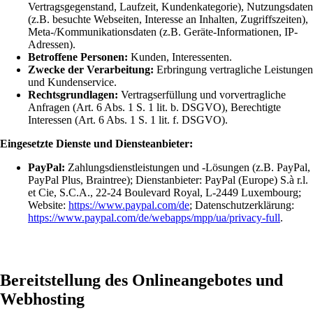
Vertragsgegenstand, Laufzeit, Kundenkategorie), Nutzungsdaten
(z.B. besuchte Webseiten, Interesse an Inhalten, Zugriffszeiten),
Meta-/Kommunikationsdaten (z.B. Geräte-Informationen, IP-
Adressen).
Betroffene Personen:
Kunden, Interessenten.
Zwecke der Verarbeitung:
Erbringung vertragliche Leistungen
und Kundenservice.
Rechtsgrundlagen:
Vertragserfüllung und vorvertragliche
Anfragen (Art. 6 Abs. 1 S. 1 lit. b. DSGVO), Berechtigte
Interessen (Art. 6 Abs. 1 S. 1 lit. f. DSGVO).
Eingesetzte Dienste und Diensteanbieter:
PayPal:
Zahlungsdienstleistungen und -Lösungen (z.B. PayPal,
PayPal Plus, Braintree); Dienstanbieter: PayPal (Europe) S.à r.l.
et Cie, S.C.A., 22-24 Boulevard Royal, L-2449 Luxembourg;
Website:
https://www.paypal.com/de
; Datenschutzerklärung:
https://www.paypal.com/de/webapps/mpp/ua/privacy-full
.
Bereitstellung des Onlineangebotes und
Webhosting