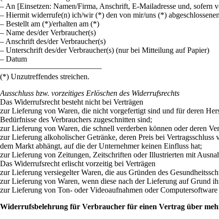
– An [Einsetzen: Namen/Firma, Anschrift, E-Mailadresse und, sofern 
– Hiermit widerrufe(n) ich/wir (*) den von mir/uns (*) abgeschlossene
– Bestellt am (*)/erhalten am (*)
– Name des/der Verbraucher(s)
– Anschrift des/der Verbraucher(s)
– Unterschrift des/der Verbraucher(s) (nur bei Mitteilung auf Papier)
– Datum
—————————————
(*) Unzutreffendes streichen.
Ausschluss bzw. vorzeitiges Erlöschen des Widerrufsrechts
Das Widerrufsrecht besteht nicht bei Verträgen
zur Lieferung von Waren, die nicht vorgefertigt sind und für deren He
Bedürfnisse des Verbrauchers zugeschnitten sind;
zur Lieferung von Waren, die schnell verderben können oder deren Ver
zur Lieferung alkoholischer Getränke, deren Preis bei Vertragsschluss
dem Markt abhängt, auf die der Unternehmer keinen Einfluss hat;
zur Lieferung von Zeitungen, Zeitschriften oder Illustrierten mit Au
Das Widerrufsrecht erlischt vorzeitig bei Verträgen
zur Lieferung versiegelter Waren, die aus Gründen des Gesundheitssch
zur Lieferung von Waren, wenn diese nach der Lieferung auf Grund ih
zur Lieferung von Ton- oder Videoaufnahmen oder Computersoftware in
Widerrufsbelehrung für Verbraucher für einen Vertrag über mehre