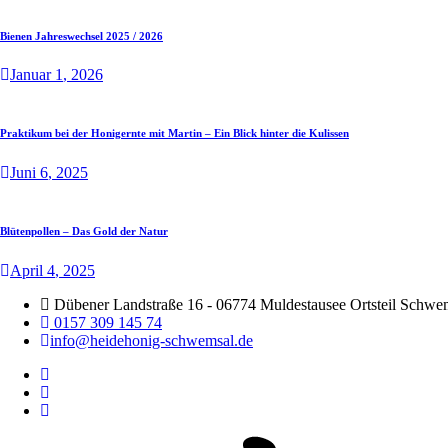
Bienen Jahreswechsel 2025 / 2026
Januar
1
, 2026
Praktikum bei der Honigernte mit Martin – Ein Blick hinter die Kulissen
Juni
6
, 2025
Blütenpollen – Das Gold der Natur
April
4
, 2025
Dübener Landstraße 16 - 06774 Muldestausee Ortsteil Schwe
0157 309 145 74
info@heidehonig-schwemsal.de