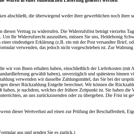
e Waren in einer einheitlichen Lieferung geliefert werden
cken abschließt, die überwiegend weder ihrer gewerblichen noch ihrer 
iesen Vertrag zu widerrufen. Die Widerrufsfrist beträgt vierzehn Tage
hat. Um Ihr Widerrufsrecht auszuüben, müssen Sie uns, Heidehonig Sc
iner eindeutigen Erklärung (z.B. ein mit der Post versandter Brief, od
rmular verwenden, das jedoch nicht vorgeschrieben ist. Zur Wahrung der
ie wir von Ihnen erhalten haben, einschließlich der Lieferkosten (mit 
 Standardlieferung gewählt haben), unverzüglich und spätestens binnen
kzahlung verwenden wir dasselbe Zahlungsmittel, das Sie bei der ursprü
wegen dieser Rückzahlung Entgelte berechnet. Wir können die Rückzahl
 haben, je nachdem, welches der frühere Zeitpunkt ist. Sie haben die 
nterrichten, an uns zurückzusenden oder zu übergeben. Die Frist ist g
 wenn dieser Wertverlust auf einen zur Prüfung der Beschaffenheit, 
 Formular aus und senden Sie es zurück.)