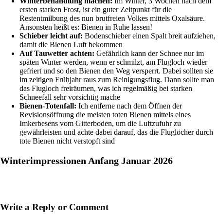
Winterbehandlung machen:
Im Winter, 3 Wochen nach dem
ersten starken Frost, ist ein guter Zeitpunkt für die
Restentmilbung des nun brutfreien Volkes mittels Oxalsäure.
Ansonsten heißt es: Bienen in Ruhe lassen!
Schieber leicht auf:
Bodenschieber einen Spalt breit aufziehen,
damit die Bienen Luft bekommen
Auf Tauwetter achten:
Gefährlich kann der Schnee nur im
späten Winter werden, wenn er schmilzt, am Flugloch wieder
gefriert und so den Bienen den Weg versperrt. Dabei sollten sie
im zeitigen Frühjahr raus zum Reinigungsflug. Dann sollte man
das Flugloch freiräumen, was ich regelmäßig bei starken
Schneefall sehr vorsichtig mache
Bienen-Totenfall:
Ich entferne nach dem Öffnen der
Revisionsöffnung die meisten toten Bienen mittels eines
Imkerbesens vom Gitterboden, um die Luftzufuhr zu
gewährleisten und achte dabei darauf, das die Fluglöcher durch
tote Bienen nicht verstopft sind
Winterimpressionen Anfang Januar 2026
Write a Reply or Comment