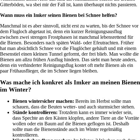
Gitterböden, wa sbei mir der Fall ist, kann überhaupt nichts passieren.
Wann muss ein Imker seinen Bienen bei Schnee helfen?
Manchmal ist es aber sinnvoll, nicht erst zu warten, bis der Schnee vor
dem Flugloch abgetaut ist, denn ein kurzer Reinigungsausflug
zwischen zwei strengen Frostphasen ist manchmal lebensrettend für
die Bienen. Besonders nach späten Wald- oder Efeutrachten. Früher
hat man absichtlich Schnee vor die Fluglöcher gehäuft und mit einem
Besenstiel einen kleinen Tunnel geformt, der frei blieb. Man wollte die
Bienen am allzu frühen Ausflug hindern. Das sieht man heute anders,
denn ein verhinderter Reinigungsflug kostet oft mehr Bienen als ein
paar Frühausflieger, die im Schnee liegen bleiben.
Was mache ich konkret als Imker an meinen Bienen
im Winter?
Bienen wintersicher machen:
Bereits im Herbst sollte man
schauen, dass die Beuten wetter- und auch sturmsicher stehen.
Stände kontrollieren:
Trotzdem kann es immer wieder sein,
dass Spechte an den Kästen klopfen, andere Tiere an die Vorräte
wollen oder ein Baum auf die Bienen geflogen ist. Deshalb
sollte man die Bienenstände auch im Winter regelmäßig
kontrollieren.