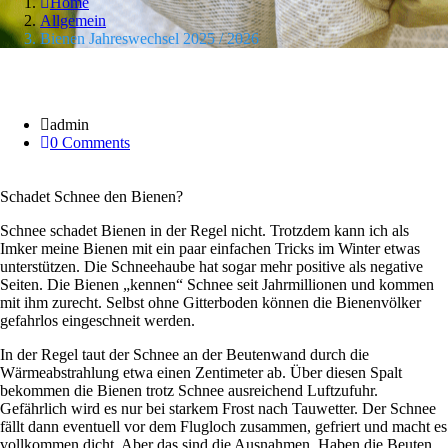
Home
Allgemein
Bienen Jahreswechsel 2025 / 2026
21 Jan.
admin
0 Comments
Schadet Schnee den Bienen?
Schnee schadet Bienen in der Regel nicht. Trotzdem kann ich als
Imker meine Bienen mit ein paar einfachen Tricks im Winter etwas
unterstützen. Die Schneehaube hat sogar mehr positive als negative
Seiten. Die Bienen „kennen“ Schnee seit Jahrmillionen und kommen
mit ihm zurecht. Selbst ohne Gitterboden können die Bienenvölker
gefahrlos eingeschneit werden.
In der Regel taut der Schnee an der Beutenwand durch die
Wärmeabstrahlung etwa einen Zentimeter ab. Über diesen Spalt
bekommen die Bienen trotz Schnee ausreichend Luftzufuhr.
Gefährlich wird es nur bei starkem Frost nach Tauwetter. Der Schnee
fällt dann eventuell vor dem Flugloch zusammen, gefriert und macht es
vollkommen dicht. Aber das sind die Ausnahmen. Haben die Beuten