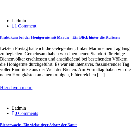
30 Juni
admin
1 Comment
Praktikum bei der Honigernte mit Martin – Ein Blick hinter die Kulissen
Letzten Freitag hatte ich die Gelegenheit, Imker Martin einen Tag lang
zu begleiten. Gemeinsam haben wir einen neuen Standort für einige
Bienenvölker erschlossen und anschließend bei bestehenden Völkern
die Honigernte durchgeführt. Es war ein intensiver, faszinierender Tag
voller Eindrücke aus der Welt der Bienen. Am Vormittag haben wir die
neuen Honigkästen an einem ruhigen, blütenreichen […]
Hier davon mehr
20 Jan.
admin
0 Comments
Bienenwachs: Ein vielseitiger Schatz der Natur