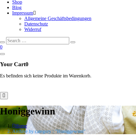
Shop
Blog
Impressum
Allgemeine Geschäftsbedingungen
Datenschutz
Widerruf
Search
Search
for:
0
Your Cart
0
Es befinden sich keine Produkte im Warenkorb.
Honiggewinn
Home
Archive by category : "Honiggewinn"