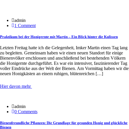
30 Juni
admin
1 Comment
Praktikum bei der Honigernte mit Martin – Ein Blick hinter die Kulissen
Letzten Freitag hatte ich die Gelegenheit, Imker Martin einen Tag lang
zu begleiten. Gemeinsam haben wir einen neuen Standort für einige
Bienenvölker erschlossen und anschließend bei bestehenden Völkern
die Honigernte durchgeführt. Es war ein intensiver, faszinierender Tag
voller Eindrücke aus der Welt der Bienen. Am Vormittag haben wir die
neuen Honigkästen an einem ruhigen, blütenreichen […]
Hier davon mehr
20 Jan.
admin
0 Comments
Bienenfreundliche Pflanzen: Die Grundlage für gesunden Honig und glückliche
Bienen