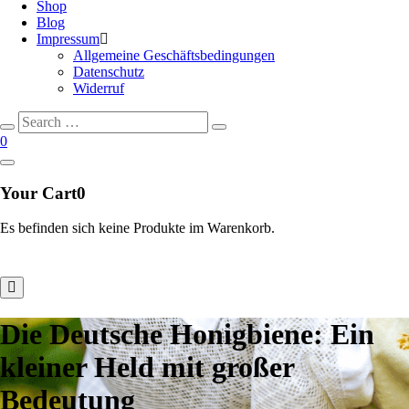
Shop
Blog
Impressum
Allgemeine Geschäftsbedingungen
Datenschutz
Widerruf
Search
Search
for:
0
Your Cart
0
Es befinden sich keine Produkte im Warenkorb.
Die Deutsche Honigbiene: Ein
kleiner Held mit großer
Bedeutung