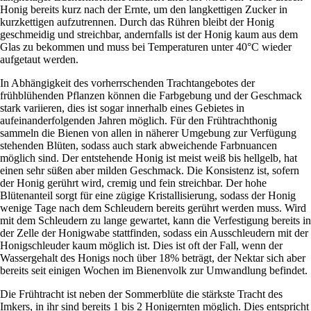
Honig bereits kurz nach der Ernte, um den langkettigen Zucker in
kurzkettigen aufzutrennen. Durch das Rühren bleibt der Honig
geschmeidig und streichbar, andernfalls ist der Honig kaum aus dem
Glas zu bekommen und muss bei Temperaturen unter 40°C wieder
aufgetaut werden.
In Abhängigkeit des vorherrschenden Trachtangebotes der
frühblühenden Pflanzen können die Farbgebung und der Geschmack
stark variieren, dies ist sogar innerhalb eines Gebietes in
aufeinanderfolgenden Jahren möglich. Für den Frühtrachthonig
sammeln die Bienen von allen in näherer Umgebung zur Verfügung
stehenden Blüten, sodass auch stark abweichende Farbnuancen
möglich sind. Der entstehende Honig ist meist weiß bis hellgelb, hat
einen sehr süßen aber milden Geschmack. Die Konsistenz ist, sofern
der Honig gerührt wird, cremig und fein streichbar. Der hohe
Blütenanteil sorgt für eine zügige Kristallisierung, sodass der Honig
wenige Tage nach dem Schleudern bereits gerührt werden muss. Wird
mit dem Schleudern zu lange gewartet, kann die Verfestigung bereits in
der Zelle der Honigwabe stattfinden, sodass ein Ausschleudern mit der
Honigschleuder kaum möglich ist. Dies ist oft der Fall, wenn der
Wassergehalt des Honigs noch über 18% beträgt, der Nektar sich aber
bereits seit einigen Wochen im Bienenvolk zur Umwandlung befindet.
Die Frühtracht ist neben der Sommerblüte die stärkste Tracht des
Imkers, in ihr sind bereits 1 bis 2 Honigernten möglich. Dies entspricht