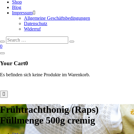
Shop
Blog
Impressum
Allgemeine Geschäftsbedingungen
Datenschutz
Widerruf
Search
Search
for:
0
Your Cart
0
Es befinden sich keine Produkte im Warenkorb.
Frühtrachthonig (Raps)
Füllmenge 500g cremig