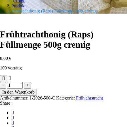
Home
Produkt
Frühtrachthonig (Raps) Füllmenge 500g cremig
Frühtrachthonig (Raps)
Füllmenge 500g cremig
8,00
€
100 vorrätig
Frühtrachthonig
-
+
(Raps)
In den Warenkorb
Füllmenge
Artikelnummer:
1-2026-500-C
Kategorie:
Frühjahrstracht
500g
Share :
cremig
Menge